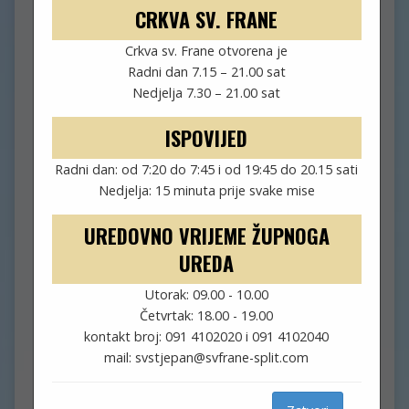
CRKVA SV. FRANE
Crkva sv. Frane otvorena je
Radni dan 7.15 – 21.00 sat
OBAVIJESTI (30.NKG, 25.10.)
Nedjelja 7.30 – 21.00 sat
ISPOVIJED
listopad 26, 2020
fra Josip
Radni dan: od 7:20 do 7:45 i od 19:45 do 20.15 sati
Župni oglas
Nedjelja: 15 minuta prije svake mise
UREDOVNO VRIJEME ŽUPNOGA
Obavijesti 30. NKG 25. listopada 2020. U ponedjeljak je
sastanak članova FSR-a u 17.30 sati. U 20 sati je već
UREDA
najavljeni upis polaznika prvih razreda srednje škole koji
će u studenom početi svoju dvogodišnju pripravu za
Utorak: 09.00 - 10.00
krizmu. U srijedu je cjelodnevno klanjanje pred
Četvrtak: 18.00 - 19.00
Presvetim u tišini od 8 do 18 sati. U 18 sati molimo…
kontakt broj: 091 4102020 i 091 4102040
mail: svstjepan@svfrane-split.com
View Objava