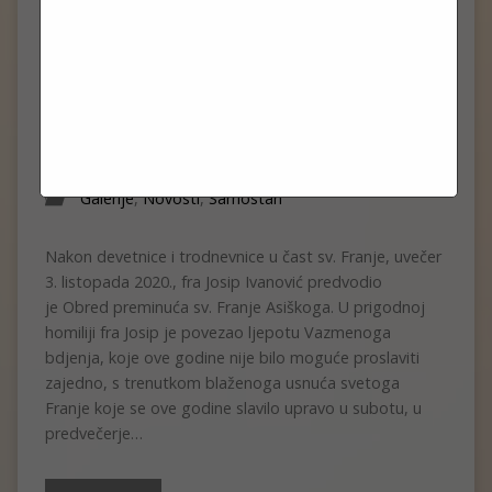
OBRED PREMINUĆA SV. FRANJE
2020.
listopad 3, 2020
Nikola
Galerije
,
Novosti
,
Samostan
Nakon devetnice i trodnevnice u čast sv. Franje, uvečer
3. listopada 2020., fra Josip Ivanović predvodio
je Obred preminuća sv. Franje Asiškoga. U prigodnoj
homiliji fra Josip je povezao ljepotu Vazmenoga
bdjenja, koje ove godine nije bilo moguće proslaviti
zajedno, s trenutkom blaženoga usnuća svetoga
Franje koje se ove godine slavilo upravo u subotu, u
predvečerje…