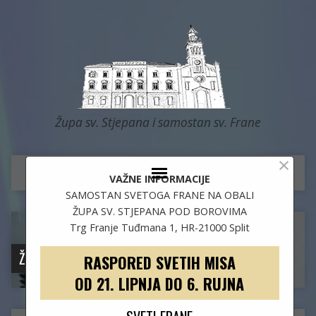
Župa sv. Stjepana i samostan sv. Frane
×
VAŽNE INFORMACIJE
SAMOSTAN SVETOGA FRANE NA OBALI
ŽUPA SV. STJEPANA POD BOROVIMA
Trg Franje Tuđmana 1, HR-21000 Split
ŽUPNI URED
RASPORED SVETIH MISA
OD 21. LIPNJA DO 6. RUJNA