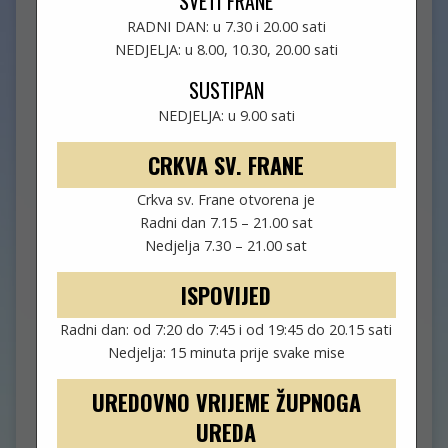
SVETI FRANE
ŽUPA SV. STJEPANA POD
RADNI DAN: u 7.30 i 20.00 sati
NEDJELJA: u 8.00, 10.30, 20.00 sati
BOROVIMA
SPLIT-MEJE
SUSTIPAN
–
NEDJELJA: u 9.00 sati
SAMOSTAN SV. FRANE – SPLIT
CRKVA SV. FRANE
Crkva sv. Frane otvorena je
TRG FRANJE TUĐMANA 1
Radni dan 7.15 – 21.00 sat
21000 SPLIT, HRVATSKA
Nedjelja 7.30 – 21.00 sat
TEL. 091/410-2020
ISPOVIJED
EMAIL: SVSTJEPAN@SVFRANE-SPLIT.COM
Radni dan: od 7:20 do 7:45 i od 19:45 do 20.15 sati
Nedjelja: 15 minuta prije svake mise
UREDOVNO VRIJEME
UREDOVNO VRIJEME ŽUPNOGA
UREDA