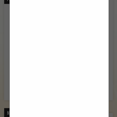
IZVJEŠTAJ: KRIŽNI PUT GRADA SPLITA
(4)
IZVJEŠTAJ: KRIŽNI PUT GRADA SPLITA
(19)
IZVJEŠTAJ: STEPINČEVO U CRKVI SV. FRANE NA OBALI
(15)
U CRKVI SV.FRANE PROSLAVLJEN DOLAZAK RELIKVIJA
SV. FRANJE
(17)
ŠESTI UTORAK U ČAST SV. ANTE (23.04.2024.)
(9)
IZVJEŠTAJ: BLAGDAN SV. JURE – 23.04.2024.
(10)
NAJAVA: BLAGDAN SV. JURE – 23.04.2024.
(1)
PETI UTORAK U ČAST SV. ANTE (16.4.2024.)
(12)
ČETVRTI UTORAK U ČAST SV. ANTE (9.4.2024.)
(11)
TREĆI UTORAK U ČAST SV. ANTE (2.4.2024.)
(10)
NADOLAZEĆI BLAGDANI