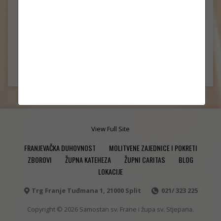
SAMOSTAN SV. FRANE NA OBALI
ŽIVOT SVETOG FRANE
FRANJEVCI KONVENTUALCI
ŽUPA SV. STJEPANA POD BOROVIMA
PASTORALNO VIJEĆE
View Full Site
FRANJEVAČKA DUHOVNOST
MOLITVENE ZAJEDNICE I POKRETI
ZBOROVI
ŽUPNA KATEHEZA
ŽUPNI CARITAS
BLOG
LOKACIJE
Trg Franje Tuđmana 1, 21000 Split
021/ 323 225
Copyright © 2026 Samostan sv. Frane i župa sv. Stjepana.