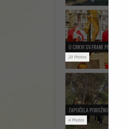
U CRKVI SV.FRANE PROSLAVLJ
20 Photos
ZAPOČELA POBOŽNOST 7 PETA
4 Photos