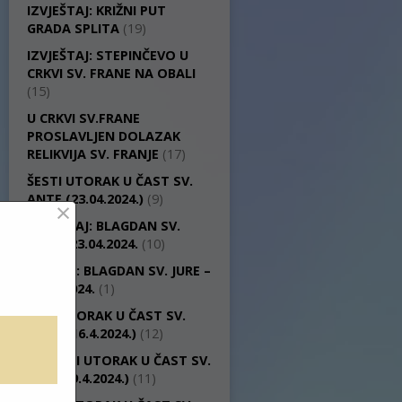
IZVJEŠTAJ: KRIŽNI PUT
GRADA SPLITA
(19)
IZVJEŠTAJ: STEPINČEVO U
CRKVI SV. FRANE NA OBALI
(15)
U CRKVI SV.FRANE
PROSLAVLJEN DOLAZAK
RELIKVIJA SV. FRANJE
(17)
ŠESTI UTORAK U ČAST SV.
ANTE (23.04.2024.)
(9)
×
IZVJEŠTAJ: BLAGDAN SV.
JURE – 23.04.2024.
(10)
NAJAVA: BLAGDAN SV. JURE –
23.04.2024.
(1)
PETI UTORAK U ČAST SV.
ANTE (16.4.2024.)
(12)
ČETVRTI UTORAK U ČAST SV.
ANTE (9.4.2024.)
(11)