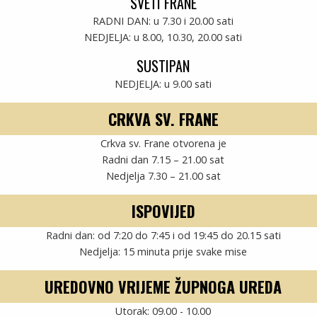
SVETI FRANE
17 Photos
RADNI DAN: u 7.30 i 20.00 sati
NEDJELJA: u 8.00, 10.30, 20.00 sati
SUSTIPAN
NEDJELJA: u 9.00 sati
CRKVA SV. FRANE
E…
IZVJEŠTAJ: BLAGDAN SV. JURE …
Crkva sv. Frane otvorena je
Radni dan 7.15 – 21.00 sat
10 Photos
Nedjelja 7.30 – 21.00 sat
ISPOVIJED
Radni dan: od 7:20 do 7:45 i od 19:45 do 20.15 sati
Nedjelja: 15 minuta prije svake mise
UREDOVNO VRIJEME ŽUPNOGA UREDA
PETI UTORAK U ČAST SV. ANTE…
Utorak: 09.00 - 10.00
12 Photos