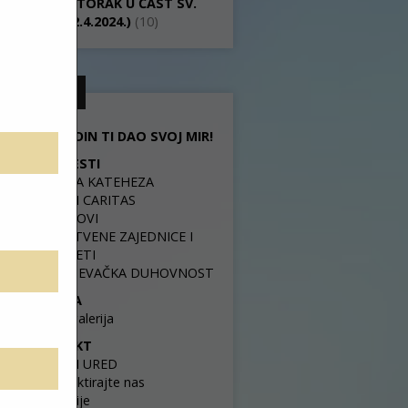
TREĆI UTORAK U ČAST SV.
ANTE (2.4.2024.)
(10)
IZBORNIK
GOSPODIN TI DAO SVOJ MIR!
OBAVIJESTI
ŽUPNA KATEHEZA
ŽUPNI CARITAS
ZBOROVI
MOLITVENE ZAJEDNICE I
POKRETI
FRANJEVAČKA DUHOVNOST
O NAMA
Fotogalerija
KONTAKT
ŽUPNI URED
Kontaktirajte nas
Lokacije