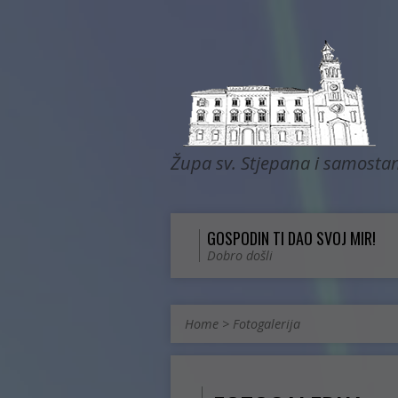
Župa sv. Stjepana i samostan
GOSPODIN TI DAO SVOJ MIR!
Dobro došli
Home
>
Fotogalerija