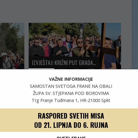
IZVJEŠTAJ: KRIŽNI PUT GRADA…
19 Photos
VAŽNE INFORMACIJE
SAMOSTAN SVETOGA FRANE NA OBALI
ŽUPA SV. STJEPANA POD BOROVIMA
Trg Franje Tuđmana 1, HR-21000 Split
RASPORED SVETIH MISA
OD 21. LIPNJA DO 6. RUJNA
I…
U CRKVI SV.FRANE PROSLAVLJEN…