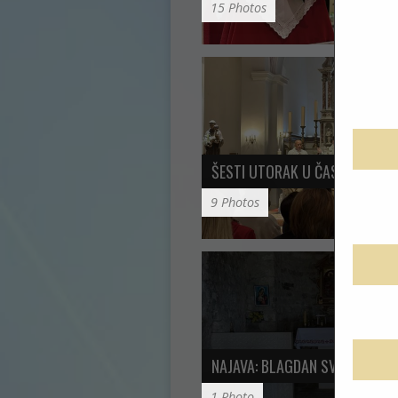
15 Photos
ŠESTI UTORAK U ČAST SV. ANT
9 Photos
NAJAVA: BLAGDAN SV. JURE …
1 Photo