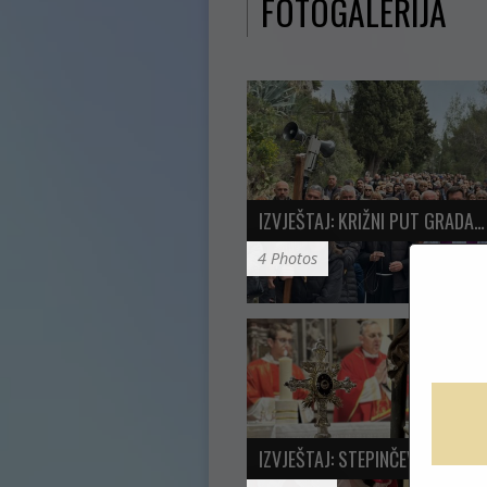
FOTOGALERIJA
IZVJEŠTAJ: KRIŽNI PUT GRADA…
4 Photos
IZVJEŠTAJ: STEPINČEVO U CRKV