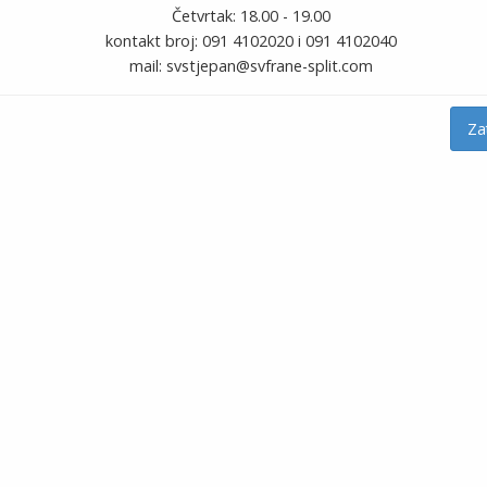
Četvrtak: 18.00 - 19.00
kontakt broj: 091 4102020 i 091 4102040
mail: svstjepan@svfrane-split.com
Za
TREĆI UTORAK U ČAST SV. ANTE…
10 Photos
TE…
PRVI UTORAK U ČAST SV. ANTE…
7 Photos