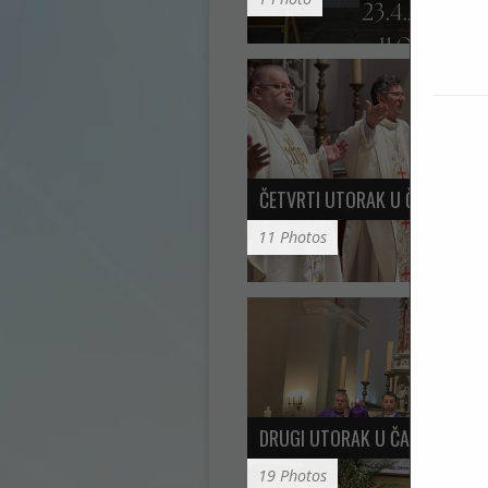
ČETVRTI UTORAK U ČAST SV.…
11 Photos
DRUGI UTORAK U ČAST SV. AN
19 Photos