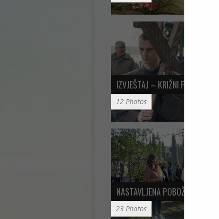
IZVJEŠTAJ – KRIŽNI PUT…
12 Photos
NASTAVLJENA POBOŽNOST 7…
23 Photos