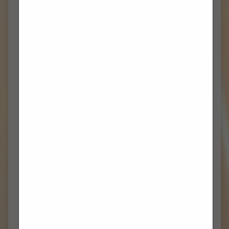
OBAVIJESTI (19. NKG, 13. KOLOVOZA
2023.)
kolovoz 17, 2023
fra Josip
Župni oglas
U ponedjeljak slavimo blagdan sv. Maksimilijana Kolbe,
franjevca konventualca, mučenika, koji je na poseban
način častio BDM. Svete mise su u 7.30 i 20 sati. Utorak
je svetkovina Uznesenja BDM. Svete mise u crkvi sv.
Frane su po nedjeljnom rasporedu. U 9 sati slavimo
svetu misu na Kašteletu za + Ivana Meštrovića. Na
Sustipanu nema…