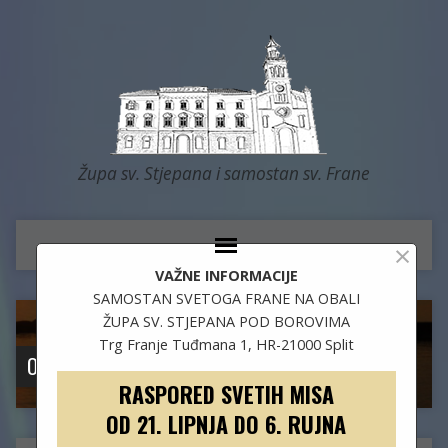
Župa sv. Stjepana i samostan sv. Frane
×
VAŽNE INFORMACIJE
SAMOSTAN SVETOGA FRANE NA OBALI
ŽUPA SV. STJEPANA POD BOROVIMA
Trg Franje Tuđmana 1, HR-21000 Split
OBAVIJESTI IZ ŽUPE I SAMOSTANA
RASPORED SVETIH MISA
OD 21. LIPNJA DO 6. RUJNA