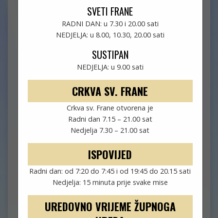
SVETI FRANE
POSTS FROM KOLOVOZ 2023
RADNI DAN: u 7.30 i 20.00 sati
NEDJELJA: u 8.00, 10.30, 20.00 sati
SUSTIPAN
NEDJELJA: u 9.00 sati
CRKVA SV. FRANE
Crkva sv. Frane otvorena je
Radni dan 7.15 – 21.00 sat
Nedjelja 7.30 – 21.00 sat
ISPOVIJED
Radni dan: od 7:20 do 7:45 i od 19:45 do 20.15 sati
Nedjelja: 15 minuta prije svake mise
UREDOVNO VRIJEME ŽUPNOGA