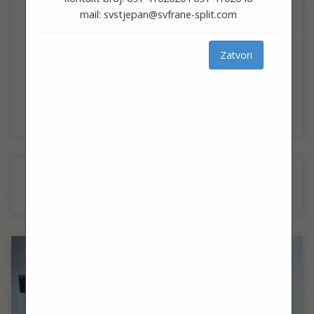
mail: svstjepan@svfrane-split.com
Sustipanski put
Zatvori
21000, Split
Get Directions
Sv. Frane