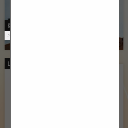
KONTAKTIRAJTE NAS
Imate pitanja?
LOKACIJE
SV. FRANE
Trg Franje Tuđmana 1
21000, Split
SUSTIPAN
Sustipanski put
21000, Split