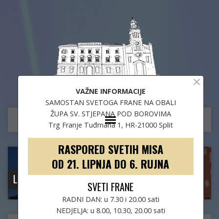
×
Župa sv. Stjepana i samostan sv. Frane
VAŽNE INFORMACIJE
SAMOSTAN SVETOGA FRANE NA OBALI
ŽUPA SV. STJEPANA POD BOROVIMA
Trg Franje Tuđmana 1, HR-21000 Split
RASPORED SVETIH MISA
OD 21. LIPNJA DO 6. RUJNA
LOKACIJA
SVETI FRANE
RADNI DAN: u 7.30 i 20.00 sati
NEDJELJA: u 8.00, 10.30, 20.00 sati