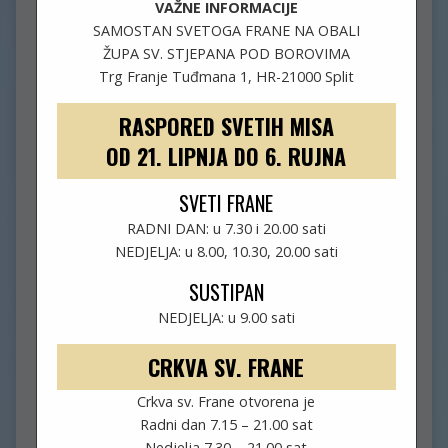
VAŽNE INFORMACIJE
SAMOSTAN SVETOGA FRANE NA OBALI
ŽUPA SV. STJEPANA POD BOROVIMA
Trg Franje Tuđmana 1, HR-21000 Split
RASPORED SVETIH MISA
OD 21. LIPNJA DO 6. RUJNA
SVETI FRANE
RADNI DAN: u 7.30 i 20.00 sati
NEDJELJA: u 8.00, 10.30, 20.00 sati
SUSTIPAN
NEDJELJA: u 9.00 sati
CRKVA SV. FRANE
Crkva sv. Frane otvorena je
Radni dan 7.15 – 21.00 sat
GOSPA OD ANĐELA
Nedjelja 7.30 – 21.00 sat