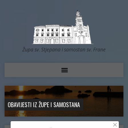
Župa sv. Stjepana i samostan sv. Frane
OBAVIJESTI IZ ŽUPE I SAMOSTANA
×