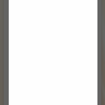
TRAVANJ 2024
(12)
OŽUJAK 2024
(10)
VELJAČA 2024
(13)
SIJEČANJ 2024
(5)
PROSINAC 2023
(7)
STUDENI 2023
(6)
LISTOPAD 2023
(8)
RUJAN 2023
(7)
KOLOVOZ 2023
(3)
TRAVANJ 2023
(2)
VELJAČA 2023
(1)
PROSINAC 2022
(1)
TRAVANJ 2022
(2)
OŽUJAK 2022
(2)
VELJAČA 2022
(3)