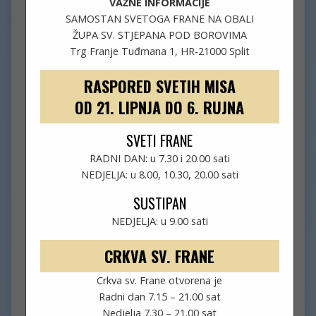
VAŽNE INFORMACIJE
SAMOSTAN SVETOGA FRANE NA OBALI
ŽUPA SV. STJEPANA POD BOROVIMA
Trg Franje Tuđmana 1, HR-21000 Split
RASPORED SVETIH MISA
OD 21. LIPNJA DO 6. RUJNA
SVETI FRANE
RADNI DAN: u 7.30 i 20.00 sati
NEDJELJA: u 8.00, 10.30, 20.00 sati
SUSTIPAN
NEDJELJA: u 9.00 sati
CRKVA SV. FRANE
Crkva sv. Frane otvorena je
Radni dan 7.15 – 21.00 sat
OBAVIJESTI (14.NKG, 05.07.)
Nedjelja 7.30 – 21.00 sat