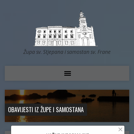
Župa sv. Stjepana i samostan sv. Frane
OBAVIJESTI IZ ŽUPE I SAMOSTANA
×