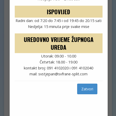
ISPOVIJED
srpanj 4, 2020
fra Josip
Radni dan: od 7:20 do 7:45 i od 19:45 do 20.15 sati
Aktivnosti
,
Župni oglas
Nedjelja: 15 minuta prije svake mise
UREDOVNO VRIJEME ŽUPNOGA
14. NEDJELJA KROZ GODINU
UREDA
5. srpnja 2020.
Utorak: 09.00 - 10.00
Četvrtak: 18.00 - 19.00
• U subotu slavimo blagdan sv. Benedikta, zaštitnika
kontakt broj: 091 4102020 i 091 4102040
Europe.
mail: svstjepan@svfrane-split.com
• Početkom srpnja započeo je ljetni raspored
bogoslužja. U crkvi sv. Frane svete mise slavimo:
radnim danom u 7.30 i 20, a nedjeljom u 8, 10 i 20 sati.
Zatvori
Na Sustipanu je misa nedjeljom u 9 sati.
• Župni ured je otvoren utorkom od 9 do 10 i
četvrtkom od 18 do 19 sati. U izvanrednim situacijama
možete nazvati župni broj mobitela.
• Dragi naši župljani, posjetitelji crkve sv. Frane i svi naši