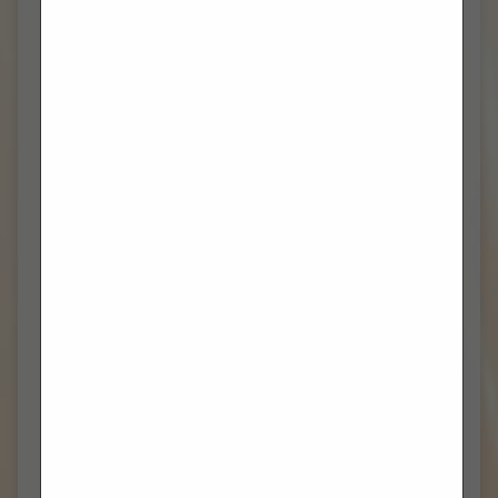
VELJAČA 2024
(13)
SIJEČANJ 2024
(5)
PROSINAC 2023
(7)
STUDENI 2023
(6)
LISTOPAD 2023
(8)
RUJAN 2023
(7)
KOLOVOZ 2023
(3)
TRAVANJ 2023
(2)
VELJAČA 2023
(1)
PROSINAC 2022
(1)
TRAVANJ 2022
(2)
OŽUJAK 2022
(2)
VELJAČA 2022
(3)
SIJEČANJ 2022
(1)
PROSINAC 2021
(10)