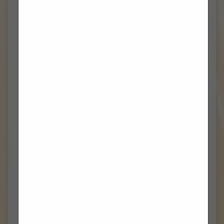
VELJAČA 2023
(1)
PROSINAC 2022
(1)
TRAVANJ 2022
(2)
OŽUJAK 2022
(2)
VELJAČA 2022
(3)
SIJEČANJ 2022
(1)
PROSINAC 2021
(10)
STUDENI 2021
(3)
LISTOPAD 2021
(9)
RUJAN 2021
(6)
KOLOVOZ 2021
(4)
LIPANJ 2021
(7)
SVIBANJ 2021
(10)
TRAVANJ 2021
(9)
OŽUJAK 2021
(10)