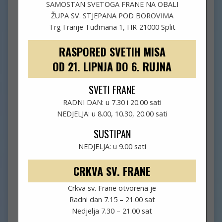
SAMOSTAN SVETOGA FRANE NA OBALI
ŽUPA SV. STJEPANA POD BOROVIMA
Trg Franje Tuđmana 1, HR-21000 Split
RASPORED SVETIH MISA
OD 21. LIPNJA DO 6. RUJNA
SVETI FRANE
RADNI DAN: u 7.30 i 20.00 sati
NEDJELJA: u 8.00, 10.30, 20.00 sati
SUSTIPAN
NEDJELJA: u 9.00 sati
CRKVA SV. FRANE
Crkva sv. Frane otvorena je
Radni dan 7.15 – 21.00 sat
Nedjelja 7.30 – 21.00 sat
OBAVIJESTI (15.NKG, 12.07.)