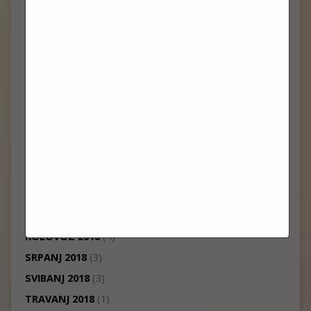
KOLOVOZ 2019
(1)
LIPANJ 2019
(3)
SVIBANJ 2019
(2)
TRAVANJ 2019
(10)
OŽUJAK 2019
(2)
VELJAČA 2019
(4)
SIJEČANJ 2019
(1)
PROSINAC 2018
(7)
STUDENI 2018
(1)
LISTOPAD 2018
(7)
RUJAN 2018
(3)
KOLOVOZ 2018
(4)
SRPANJ 2018
(3)
SVIBANJ 2018
(3)
TRAVANJ 2018
(1)