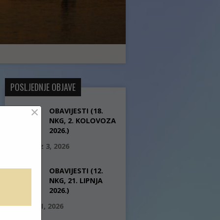
POSLJEDNJE OBJAVE
×
OBAVIJESTI (18.
NKG, 2. KOLOVOZA
2026.)
kolovoz 3, 2026
OBAVIJESTI (12.
NKG, 21. LIPNJA
2026.)
lipanj 21, 2026