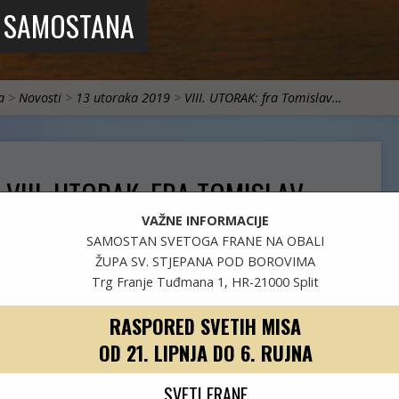
 I SAMOSTANA
a
>
Novosti
>
13 utoraka 2019
>
VIII. UTORAK: fra Tomislav…
VIII. UTORAK: FRA TOMISLAV
HRSTIĆ
VAŽNE INFORMACIJE
SAMOSTAN SVETOGA FRANE NA OBALI
ŽUPA SV. STJEPANA POD BOROVIMA
Trg Franje Tuđmana 1, HR-21000 Split
svibanj 4, 2021
fra Josip
RASPORED SVETIH MISA
13 utoraka 2019
,
Novosti
,
Samostan
OD 21. LIPNJA DO 6. RUJNA
u pobožnosti „13 utoraka“ pred blagdan sv. Antuna
SVETI FRANE