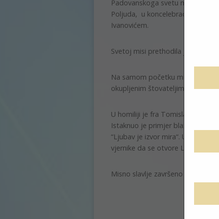
Padovanskoga svetu misu u 19 sati
Poljuda, u koncelebraciji sa žup
Ivanovićem.
Svetoj misi prethodila je krunica 
Na samom početku misnog slavlja 
okupljenim štovateljima sv. Antun
U homiliji je fra Tomislav pozvao 
Istaknuo je primjer blaženika Jul
“Ljubav je izvor mira“. Uputio je
vjernike da se otvore Ljubavi jer
Misno slavlje završeno je blagos