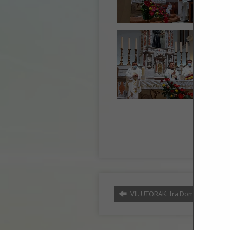
VII. UTORAK: fra Domagoj…