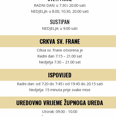
 predvodio je fra Tomislav Hrstić, župnik Sv. Trojice s
RADNI DAN: u 7.30 i 20.00 sati
nikom fra Martinom Jakovićem i župnim vikarom Josipom
NEDJELJA: u 8.00, 10.30, 20.00 sati
SUSTIPAN
BDM, večernja i molitve u čast Sveca Svega Svijeta.
NEDJELJA: u 9.00 sati
CRKVA SV. FRANE
župnik fra Martin izrazio je dobrodošlicu fra Tomislavu i
a.
Crkva sv. Frane otvorena je
Radni dan 7.15 – 21.00 sat
na promišljanje o Božjoj Riječi govoreći o Božjoj Ljubavi.
Nedjelja 7.30 – 21.00 sat
ijana iz Bala kao i sv. Antuna navodeći Antunovu propovijed
 na njihovu predanost i mirotvorstvo. Pozvao je okupljene
ISPOVIJED
 ona donosi radost, mir i svako dobro.
Radni dan: od 7:20 do 7:45 i od 19:45 do 20.15 sati
Nedjelja: 15 minuta prije svake mise
lovom moćima sv. Antuna i zahvalom župnika fra Martina.
UREDOVNO VRIJEME ŽUPNOGA UREDA
Tekst: Neda Križanović
Utorak: 09.00 - 10.00