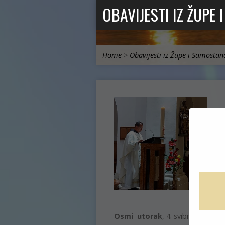
OBAVIJESTI IZ ŽUPE
Home
>
Obavijesti iz Župe i Samostan
Osmi utorak
, 4. svibnja, u niz