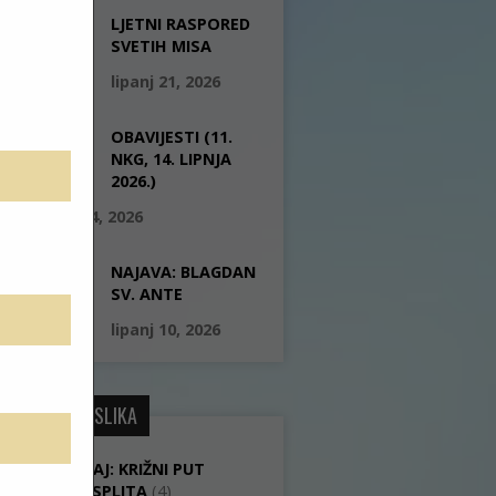
LJETNI RASPORED
SVETIH MISA
lipanj 21, 2026
OBAVIJESTI (11.
NKG, 14. LIPNJA
2026.)
lipanj 14, 2026
NAJAVA: BLAGDAN
SV. ANTE
lipanj 10, 2026
GALERIJE SLIKA
IZVJEŠTAJ: KRIŽNI PUT
GRADA SPLITA
(4)