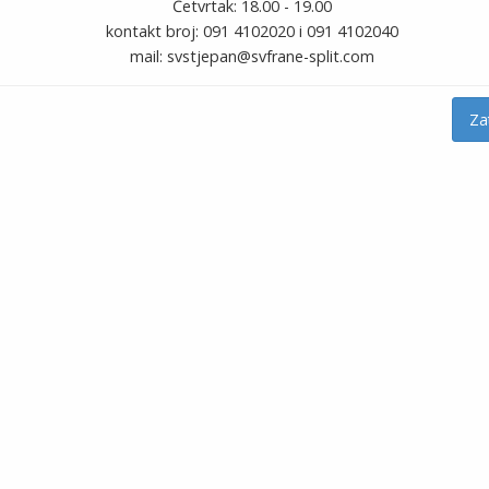
Četvrtak: 18.00 - 19.00
Photo: Gordana Paut
kontakt broj: 091 4102020 i 091 4102040
mail: svstjepan@svfrane-split.com
Za