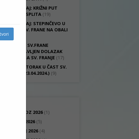
IZVJEŠTAJ: KRIŽNI PUT
GRADA SPLITA
(19)
IZVJEŠTAJ: STEPINČEVO U
CRKVI SV. FRANE NA OBALI
tvori
(15)
U CRKVI SV.FRANE
PROSLAVLJEN DOLAZAK
RELIKVIJA SV. FRANJE
(17)
ŠESTI UTORAK U ČAST SV.
ANTE (23.04.2024.)
(9)
ARHIV
KOLOVOZ 2026
(1)
LIPANJ 2026
(5)
SVIBANJ 2026
(4)