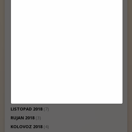
VELJAČA 2020
(10)
PROSINAC 2019
(1)
LISTOPAD 2019
(1)
KOLOVOZ 2019
(1)
LIPANJ 2019
(3)
SVIBANJ 2019
(2)
TRAVANJ 2019
(10)
OŽUJAK 2019
(2)
VELJAČA 2019
(4)
SIJEČANJ 2019
(1)
PROSINAC 2018
(7)
STUDENI 2018
(1)
LISTOPAD 2018
(7)
RUJAN 2018
(3)
KOLOVOZ 2018
(4)