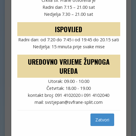
Crkva sv. Frane otvorena je
Radni dan 7.15 – 21.00 sat
GOSPE PO MARJANU
Nedjelja 7.30 – 21.00 sat
ISPOVIJED
travanj 2, 2023
Nikola
Radni dan: od 7:20 do 7:45 i od 19:45 do 20.15 sati
Galerije
,
Novosti
Nedjelja: 15 minuta prije svake mise
UREDOVNO VRIJEME ŽUPNOGA
U petak, 31. ožujka, održan je tradicionalni „Križni put
UREDA
grada Splita od Gospe do Gospe po Marjanu“. Broj
vjernika se od postaje do postaje povećavao i
Utorak: 09.00 - 10.00
priključivao pobožnosti u kojoj su čitanjem i nošenjem
Četvrtak: 18.00 - 19.00
križa sudjelovali predstavnici župa katedralnog
kontakt broj: 091 4102020 i 091 4102040
dekanata, MUP-a, redovnika i redovnica, javne
mail: svstjepan@svfrane-split.com
ustanove Park šuma Marjan i ugostitelja. U pobožnosti
je sudjelovalo par tisuća vjernika. Križni put je vodio fra
Kristian Stipanović, dekan katedralnog dekanata u
Zatvori
zajedništvu s fra Martinom Jaković, gvardijanom
samostana Sv. Frane. U hodu od postaje do postaje