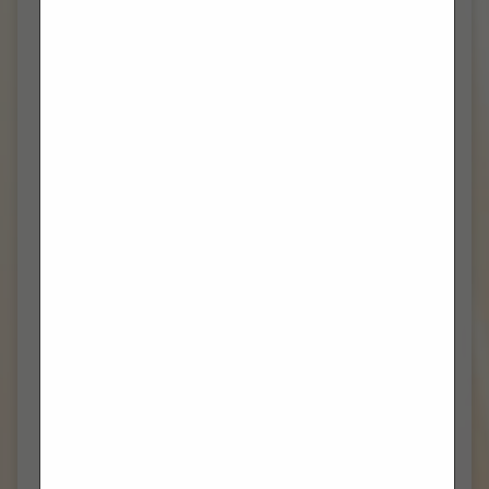
PROSINAC 2024
(5)
STUDENI 2024
(4)
LISTOPAD 2024
(5)
RUJAN 2024
(7)
KOLOVOZ 2024
(4)
SRPANJ 2024
(5)
LIPANJ 2024
(6)
SVIBANJ 2024
(4)
TRAVANJ 2024
(12)
OŽUJAK 2024
(10)
VELJAČA 2024
(13)
SIJEČANJ 2024
(5)
PROSINAC 2023
(7)
STUDENI 2023
(6)
LISTOPAD 2023
(8)