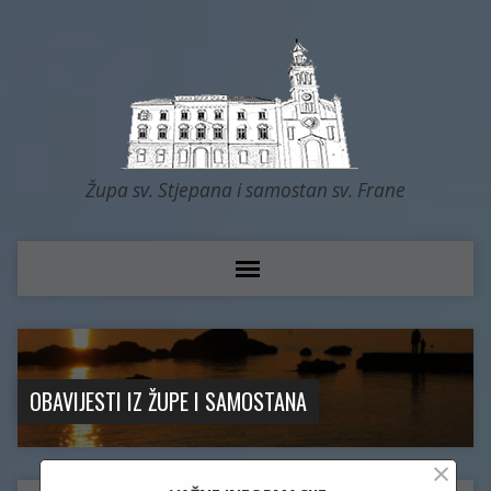
Župa sv. Stjepana i samostan sv. Frane
OBAVIJESTI IZ ŽUPE I SAMOSTANA
×