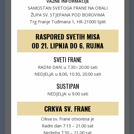
VAŽNE INFORMACIJE
SAMOSTAN SVETOGA FRANE NA OBALI
ŽUPA SV. STJEPANA POD BOROVIMA
Trg Franje Tuđmana 1, HR-21000 Split
RASPORED SVETIH MISA
OD 21. LIPNJA DO 6. RUJNA
SVETI FRANE
RADNI DAN: u 7.30 i 20.00 sati
NEDJELJA: u 8.00, 10.30, 20.00 sati
SUSTIPAN
NEDJELJA: u 9.00 sati
CRKVA SV. FRANE
Crkva sv. Frane otvorena je
Radni dan 7.15 – 21.00 sat
IZVJEŠTAJ – KRIŽNI PUT OD
Nedjelja 7.30 – 21.00 sat