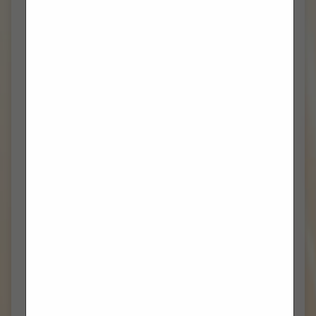
VELJAČA 2024
(13)
SIJEČANJ 2024
(5)
PROSINAC 2023
(7)
STUDENI 2023
(6)
LISTOPAD 2023
(8)
RUJAN 2023
(7)
KOLOVOZ 2023
(3)
TRAVANJ 2023
(2)
VELJAČA 2023
(1)
PROSINAC 2022
(1)
TRAVANJ 2022
(2)
OŽUJAK 2022
(2)
VELJAČA 2022
(3)
SIJEČANJ 2022
(1)
PROSINAC 2021
(10)