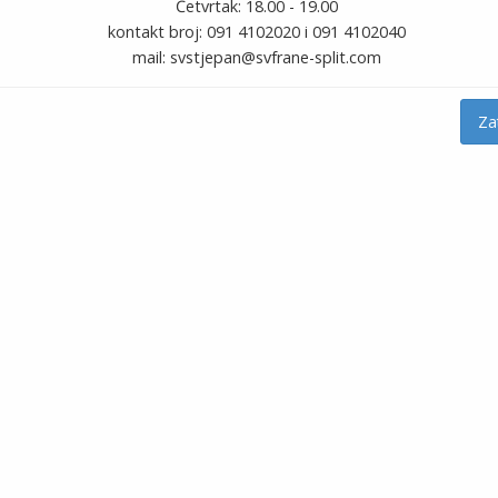
Četvrtak: 18.00 - 19.00
kontakt broj: 091 4102020 i 091 4102040
mail: svstjepan@svfrane-split.com
Za