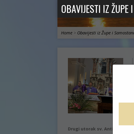
OBAVIJESTI IZ ŽUPE
Home
>
Obavijesti iz Župe i Samostan
Drugi utorak sv. Anti