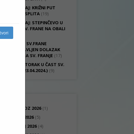
IZVJEŠTAJ: KRIŽNI PUT
GRADA SPLITA
(19)
IZVJEŠTAJ: STEPINČEVO U
CRKVI SV. FRANE NA OBALI
tvori
(15)
U CRKVI SV.FRANE
PROSLAVLJEN DOLAZAK
RELIKVIJA SV. FRANJE
(17)
ŠESTI UTORAK U ČAST SV.
ANTE (23.04.2024.)
(9)
ARHIV
KOLOVOZ 2026
(1)
LIPANJ 2026
(5)
SVIBANJ 2026
(4)