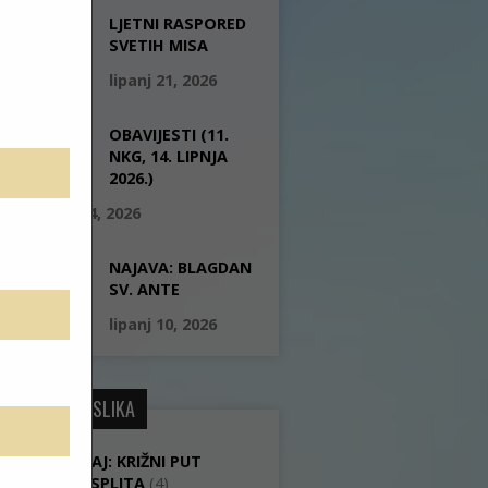
LJETNI RASPORED
SVETIH MISA
lipanj 21, 2026
OBAVIJESTI (11.
NKG, 14. LIPNJA
2026.)
lipanj 14, 2026
NAJAVA: BLAGDAN
SV. ANTE
lipanj 10, 2026
GALERIJE SLIKA
IZVJEŠTAJ: KRIŽNI PUT
GRADA SPLITA
(4)