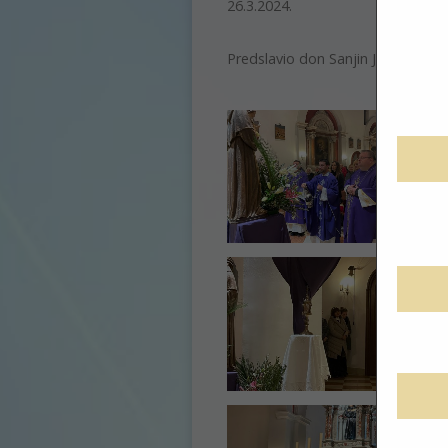
26.3.2024.
Predslavio don Sanjin Jurić, salezi