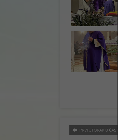
PRVI UTORAK U ČAST SV.…