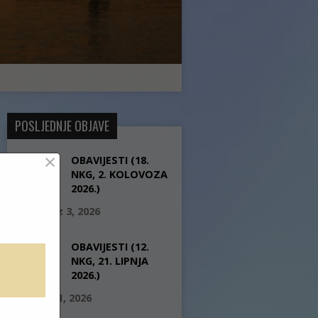
POSLJEDNJE OBJAVE
×
OBAVIJESTI (18.
NKG, 2. KOLOVOZA
2026.)
kolovoz 3, 2026
OBAVIJESTI (12.
NKG, 21. LIPNJA
2026.)
lipanj 21, 2026