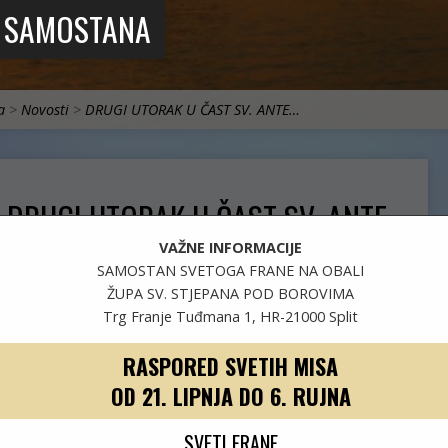
 I SAMOSTANA
a
>
Novosti
>
DRUGI UTORAK U ČAST SV. ANTE…
DRUGI UTORAK U ČAST SV. ANTE
(26.3.2024.)
VAŽNE INFORMACIJE
SAMOSTAN SVETOGA FRANE NA OBALI
ŽUPA SV. STJEPANA POD BOROVIMA
Trg Franje Tuđmana 1, HR-21000 Split
travanj 21, 2024
Nikola
Novosti
RASPORED SVETIH MISA
OD 21. LIPNJA DO 6. RUJNA
SVETI FRANE