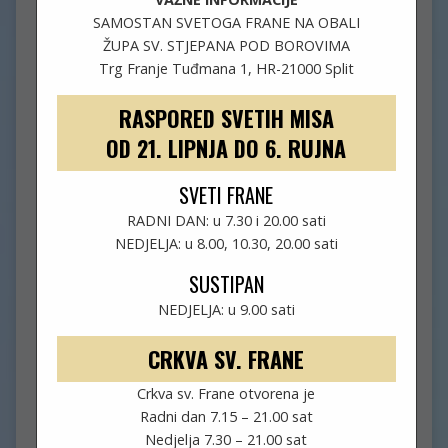
SAMOSTAN SVETOGA FRANE NA OBALI
ŽUPA SV. STJEPANA POD BOROVIMA
Trg Franje Tuđmana 1, HR-21000 Split
RASPORED SVETIH MISA
OD 21. LIPNJA DO 6. RUJNA
SVETI FRANE
RADNI DAN: u 7.30 i 20.00 sati
NEDJELJA: u 8.00, 10.30, 20.00 sati
SUSTIPAN
NEDJELJA: u 9.00 sati
CRKVA SV. FRANE
Crkva sv. Frane otvorena je
Radni dan 7.15 – 21.00 sat
OBAVIJESTI (1. KORIZMENA
Nedjelja 7.30 – 21.00 sat