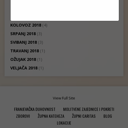
LISTOPAD 2018
(7)
RUJAN 2018
(3)
KOLOVOZ 2018
(4)
SRPANJ 2018
(3)
SVIBANJ 2018
(3)
TRAVANJ 2018
(1)
OŽUJAK 2018
(1)
VELJAČA 2018
(1)
View Full Site
FRANJEVAČKA DUHOVNOST
MOLITVENE ZAJEDNICE I POKRETI
ZBOROVI
ŽUPNA KATEHEZA
ŽUPNI CARITAS
BLOG
LOKACIJE