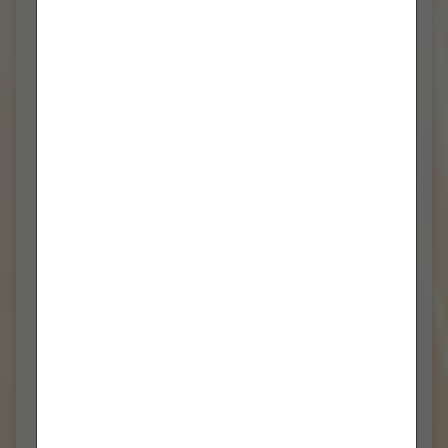
PROSINAC 2023
(7)
STUDENI 2023
(6)
LISTOPAD 2023
(8)
RUJAN 2023
(7)
KOLOVOZ 2023
(3)
TRAVANJ 2023
(2)
VELJAČA 2023
(1)
PROSINAC 2022
(1)
TRAVANJ 2022
(2)
OŽUJAK 2022
(2)
VELJAČA 2022
(3)
SIJEČANJ 2022
(1)
PROSINAC 2021
(10)
STUDENI 2021
(3)
LISTOPAD 2021
(9)