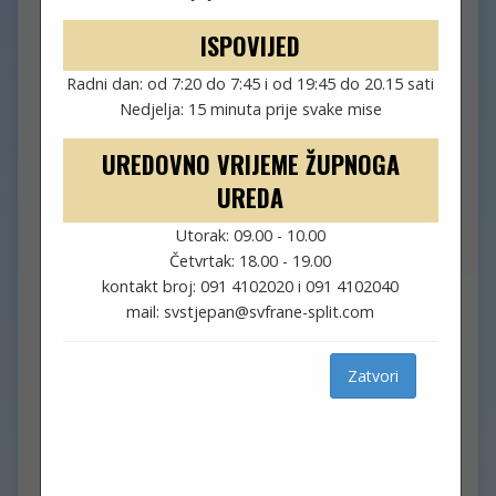
NEDJELJA, 9. OŽUJAK 2025.)
ISPOVIJED
Radni dan: od 7:20 do 7:45 i od 19:45 do 20.15 sati
Nedjelja: 15 minuta prije svake mise
ožujak 9, 2025
Nikola
UREDOVNO VRIJEME ŽUPNOGA
Župni oglas
UREDA
Pozivamo vas na „Obiteljsku tribinu“ koja se
Utorak: 09.00 - 10.00
održava nedjeljom u 17 sati.
Četvrtak: 18.00 - 19.00
Ove nedjelje tema je: „Šesta i deveta Božja
kontakt broj: 091 4102020 i 091 4102040
zapovijed“.
mail: svstjepan@svfrane-split.com
U ponedjeljak u 17 sati članovi FSR-a imaju
redoviti susret.
Zatvori
Župni vjeronauk održava se po rasporedu.
U srijedu je cjelodnevno klanjanje pred Presvetim
u tišini od 8 do 18 sati.
Pobožnost križnog puta odvija se srijedom i
petkom u Korizmi u 18.15 sati.