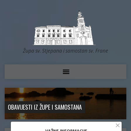
Župa sv. Stjepana i samostan sv. Frane
OBAVIJESTI IZ ŽUPE I SAMOSTANA
×
VAŽNE INFORMACIJE