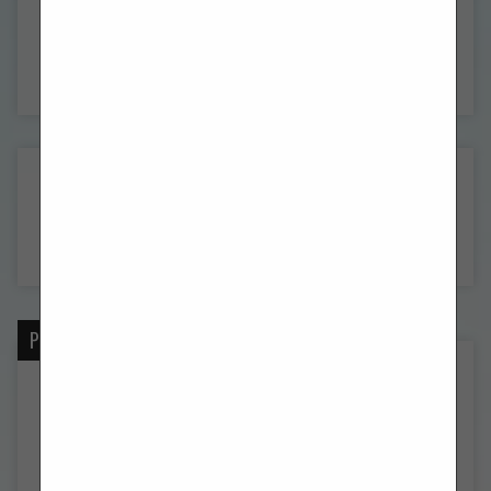
OBAVIJESTI (5. VAZMENA…
OBAVIJESTI (DUHOVI, 24.…
POSLJEDNJE OBJAVE
OBAVIJESTI (18. NKG, 2. KOLOVOZA 2026.)
kolovoz 3, 2026