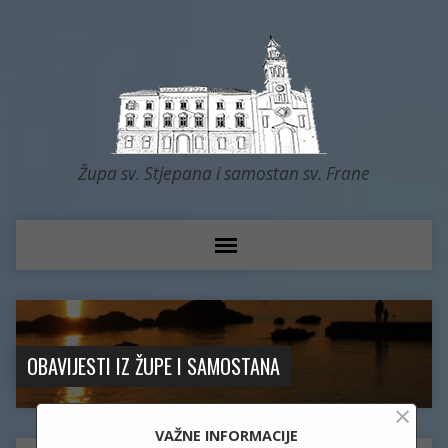
Župa sv. Stjepana i samostan sv. Frane
OBAVIJESTI IZ ŽUPE I SAMOSTANA
×
VAŽNE INFORMACIJE