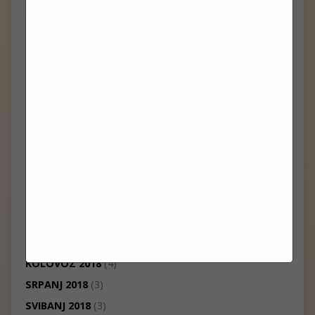
LISTOPAD 2019
(1)
KOLOVOZ 2019
(1)
LIPANJ 2019
(3)
SVIBANJ 2019
(2)
TRAVANJ 2019
(10)
OŽUJAK 2019
(2)
VELJAČA 2019
(4)
SIJEČANJ 2019
(1)
PROSINAC 2018
(7)
STUDENI 2018
(1)
LISTOPAD 2018
(7)
RUJAN 2018
(3)
KOLOVOZ 2018
(4)
SRPANJ 2018
(3)
SVIBANJ 2018
(3)