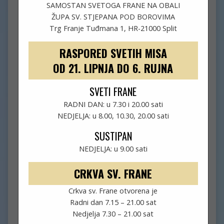
SAMOSTAN SVETOGA FRANE NA OBALI
ŽUPA SV. STJEPANA POD BOROVIMA
Trg Franje Tuđmana 1, HR-21000 Split
RASPORED SVETIH MISA
OD 21. LIPNJA DO 6. RUJNA
SVETI FRANE
RADNI DAN: u 7.30 i 20.00 sati
NEDJELJA: u 8.00, 10.30, 20.00 sati
SUSTIPAN
NEDJELJA: u 9.00 sati
CRKVA SV. FRANE
Crkva sv. Frane otvorena je
Radni dan 7.15 – 21.00 sat
Nedjelja 7.30 – 21.00 sat
OBAVIJESTI (7. VAZMENA