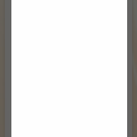
TRAVANJ 2023
(2)
VELJAČA 2023
(1)
PROSINAC 2022
(1)
TRAVANJ 2022
(2)
OŽUJAK 2022
(2)
VELJAČA 2022
(3)
SIJEČANJ 2022
(1)
PROSINAC 2021
(10)
STUDENI 2021
(3)
LISTOPAD 2021
(9)
RUJAN 2021
(6)
KOLOVOZ 2021
(4)
LIPANJ 2021
(7)
SVIBANJ 2021
(10)
TRAVANJ 2021
(9)