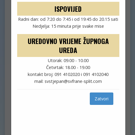
ISPOVIJED
NEDJELJA, 17. SVIBNJA 2026.)
Radni dan: od 7:20 do 7:45 i od 19:45 do 20.15 sati
Nedjelja: 15 minuta prije svake mise
svibanj 17, 2026
Nikola
UREDOVNO VRIJEME ŽUPNOGA
Župni oglas
UREDA
Utorak: 09.00 - 10.00
U ponedjeljak slavimo sv. Feliksa, biskupa i
Četvrtak: 18.00 - 19.00
mučenika, suzaštitnika naše
kontakt broj: 091 4102020 i 091 4102040
crkve sv. Frane. Njegove relikvije su pohranjene u
mail: svstjepan@svfrane-split.com
našem oltaru. Neka
nam njegov primjer života bude nadahnuće za
hrabro svjedočenje vjere.
Zatvori
Pobožnost sv. Anti nastavljamo utorkom. Deseti
utorak pred blagdan sv.
Ante počinje molitvom krunice i večernje u 18
sati. Svetu misu u 19 sati
predslavi fra Ante Vučković.