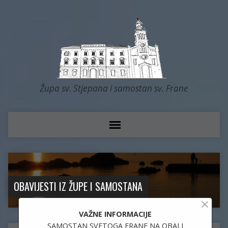
Župa sv. Stjepana i samostan sv. Frane
OBAVIJESTI IZ ŽUPE I SAMOSTANA
×
VAŽNE INFORMACIJE
SAMOSTAN SVETOGA FRANE NA OBALI