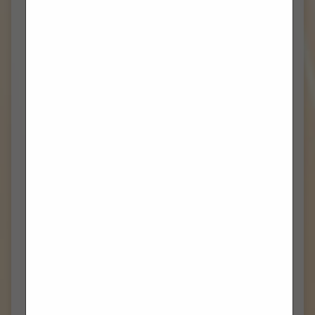
STUDENI 2021
(3)
LISTOPAD 2021
(9)
RUJAN 2021
(6)
KOLOVOZ 2021
(4)
LIPANJ 2021
(7)
SVIBANJ 2021
(10)
TRAVANJ 2021
(9)
OŽUJAK 2021
(10)
VELJAČA 2021
(6)
SIJEČANJ 2021
(3)
PROSINAC 2020
(9)
STUDENI 2020
(6)
LISTOPAD 2020
(8)
RUJAN 2020
(10)
KOLOVOZ 2020
(1)