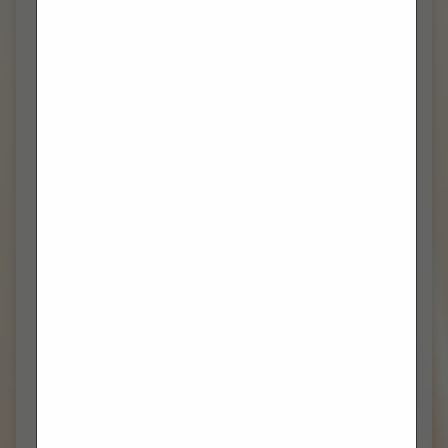
VELJAČA 2024
(13)
SIJEČANJ 2024
(5)
PROSINAC 2023
(7)
STUDENI 2023
(6)
LISTOPAD 2023
(8)
RUJAN 2023
(7)
KOLOVOZ 2023
(3)
TRAVANJ 2023
(2)
VELJAČA 2023
(1)
PROSINAC 2022
(1)
TRAVANJ 2022
(2)
OŽUJAK 2022
(2)
VELJAČA 2022
(3)
SIJEČANJ 2022
(1)
PROSINAC 2021
(10)