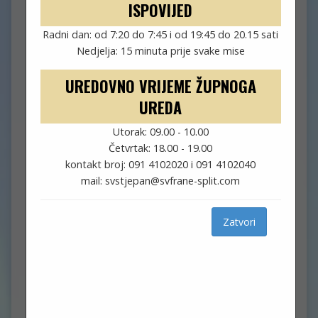
ISPOVIJED
Radni dan: od 7:20 do 7:45 i od 19:45 do 20.15 sati
veljača 1, 2020
fra Josip
Nedjelja: 15 minuta prije svake mise
Aktivnosti
UREDOVNO VRIJEME ŽUPNOGA
UREDA
Utorak: 09.00 - 10.00
Četvrtak: 18.00 - 19.00
kontakt broj: 091 4102020 i 091 4102040
mail: svstjepan@svfrane-split.com
Zatvori